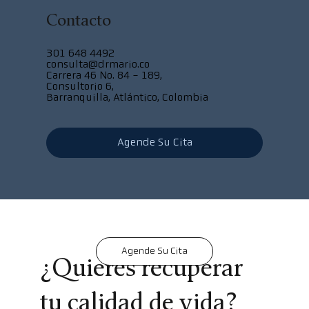
Contacto
301 648 4492
consulta@drmario.co
Carrera 46 No. 84 - 189,
Consultorio 6,
Barranquilla, Atlántico, Colombia
Agende Su Cita
Agende Su Cita
​¿Quieres recuperar
tu calidad de vida?